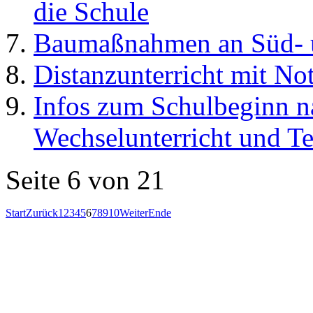
die Schule
Baumaßnahmen an Süd- 
Distanzunterricht mit No
Infos zum Schulbeginn n
Wechselunterricht und Te
Seite 6 von 21
Start
Zurück
1
2
3
4
5
6
7
8
9
10
Weiter
Ende